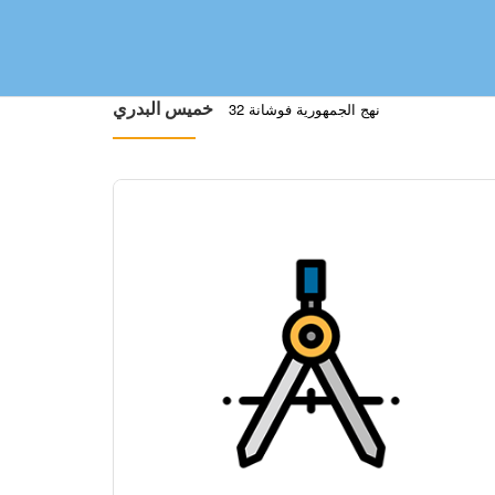
32 نهج الجمهورية فوشانة
خميس البدري