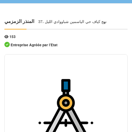
37، نهج كياف حي الياسمين شباووادي الليل
المنذر الزمزمي
153
Entreprise Agréée par l’Etat