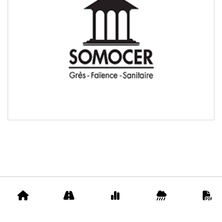
Accueil
Appels
Prix
Pluviométrie
D
d'offre
matériaux