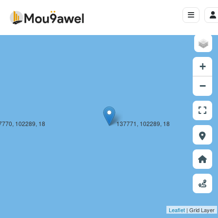
+
−
7770, 102289, 18
137771, 102289, 18
Leaflet
| Grid Layer