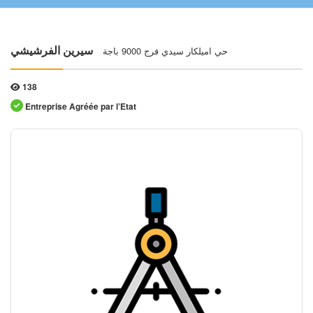
حي اميلكار سيدي فرج 9000 باجة
سيرين الفرشيشي
138
Entreprise Agréée par l’Etat