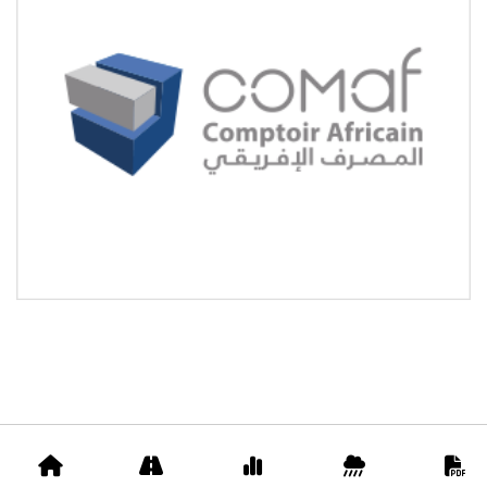
Accueil
Appels
Prix
Pluviométrie
D