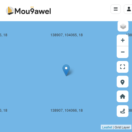
5, 18
138907, 104065, 18
138
+
−
6, 18
138907, 104066, 18
138
Leaflet
| Grid Layer