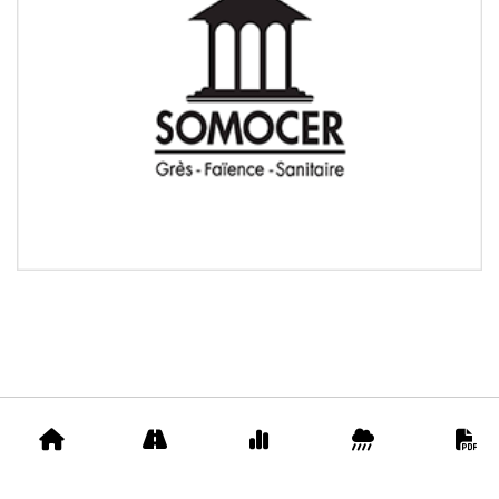
Accueil
Appels
Prix
Pluviométrie
D
d'offre
matériaux