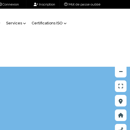
Connexion
Inscription
Mot de passe oublié
Services
Certifications ISO
+
138904, 104066, 18
138905, 104066, 18
−