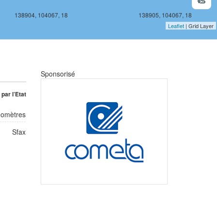
138904, 104067, 18
138905, 104067, 18
Leaflet
| Grid Layer
Sponsorisé
par l’Etat
éomètres
Sfax