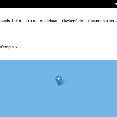
uil
ppels d’offre
Prix des matériaux
Pluviométrie
Documentation
 d’emploi
2, 104066, 18
138903, 104066, 18