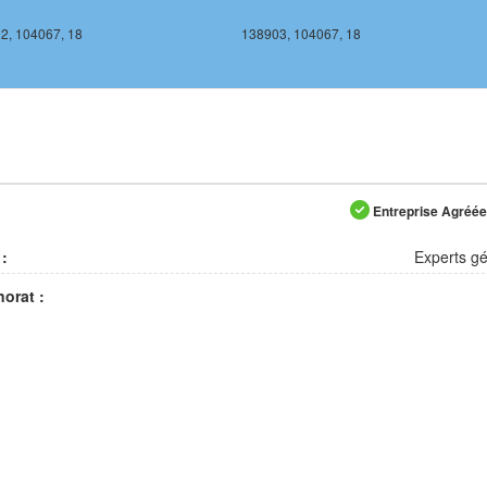
2, 104067, 18
138903, 104067, 18
Entreprise Agréée 
 :
Experts g
orat :