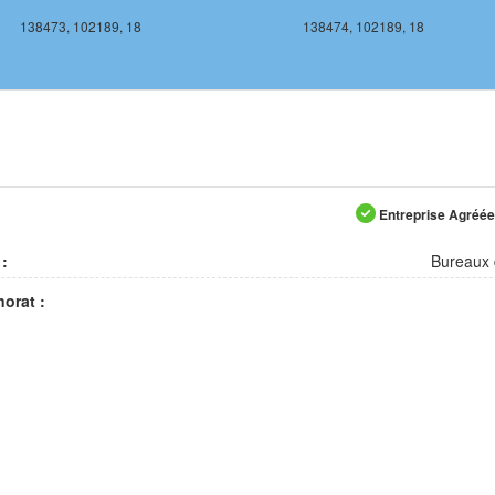
138473, 102189, 18
138474, 102189, 18
Entreprise Agréée 
 :
Bureaux 
orat :