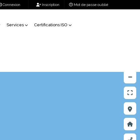
Connexion
Inscription
Mot de passe oublié
Services
Certifications ISO
+
138475, 102188, 18
138476, 102188, 18
−