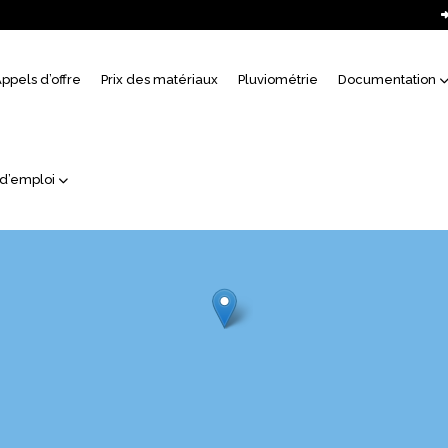
uil
ppels d’offre
Prix des matériaux
Pluviométrie
Documentation
 d’emploi
138473, 102188, 18
138474, 102188, 18