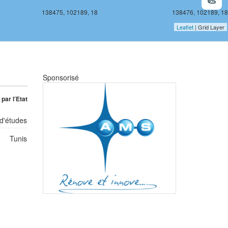
138475, 102189, 18
138476, 102189, 18
Leaflet
| Grid Layer
Sponsorisé
par l’Etat
d'études
Tunis