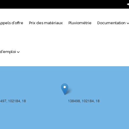
uil
ppels d’offre
Prix des matériaux
Pluviométrie
Documentation
497, 102183, 18
138498, 102183, 18
 d’emploi
497, 102184, 18
138498, 102184, 18