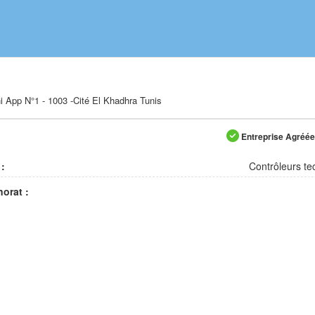
 App N°1 - 1003 -Cité El Khadhra Tunis
Entreprise Agréée 
 :
Contrôleurs t
orat :