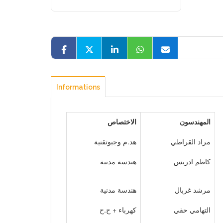
Informations
المهندسون
الاختصاص
مراد القراطي
هد.م وجبوتقنية
كاظم ادريس
هندسة مدنية
مرشد غربال
هندسة مدنية
التهامي حقي
كهرباء + ح.ح