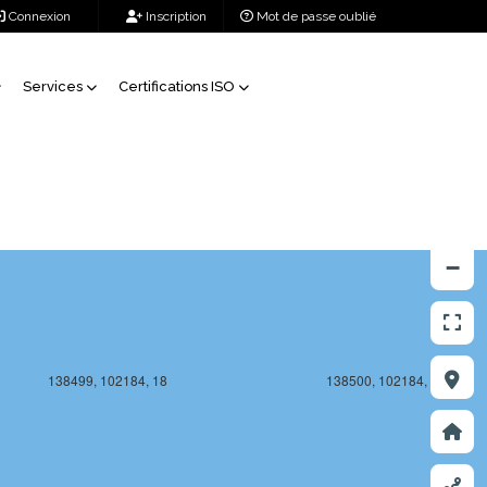
Connexion
Inscription
Mot de passe oublié
Services
Certifications ISO
138499, 102183, 18
138500, 102183, 18
+
−
138499, 102184, 18
138500, 102184, 18