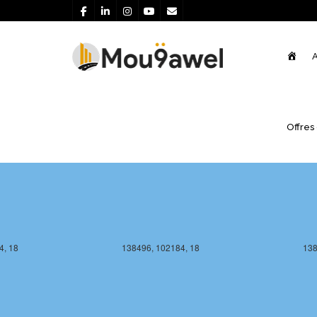
Acce
A
3, 18
138496, 102183, 18
138
Offres
4, 18
138496, 102184, 18
138