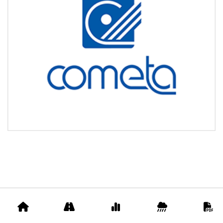
Accueil
Appels
Prix
Pluviométrie
D