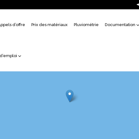
uil
ppels d’offre
Prix des matériaux
Pluviométrie
Documentation
 d’emploi
138512, 102241, 18
138513, 102241, 18