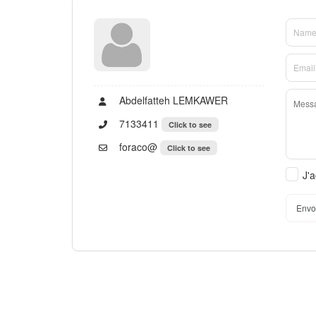
Abdelfatteh LEMKAWER
7133411
Click to see
foraco@
Click to see
J'a
Envo