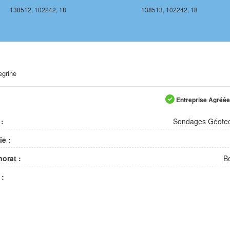
138512, 102242, 18
138513, 102242, 18
egrine
Entreprise Agréée 
 :
Sondages Géote
ie :
orat :
B
 :