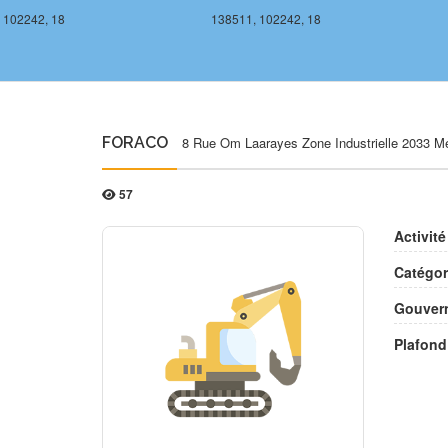
 102242, 18
138511, 102242, 18
FORACO
8 Rue Om Laarayes Zone Industrielle 2033 M
57
Activité
Catégor
Gouvern
Plafond