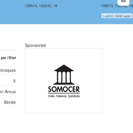
138514, 102242, 18
138515, 102242, 1
Leaflet
| Grid Layer
Sponsorisé
par l’Etat
chniques
5
en Arous
Illimité