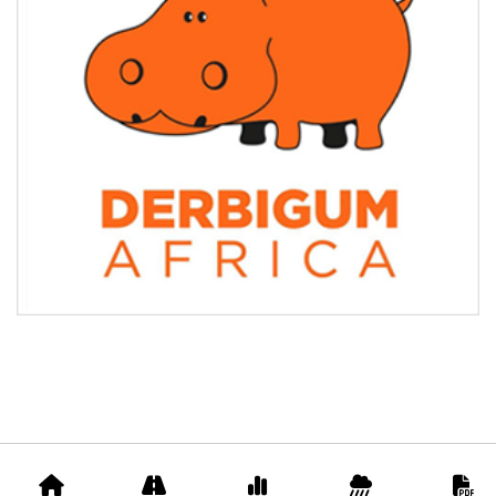
Accueil
Appels
Prix
Pluviométrie
D