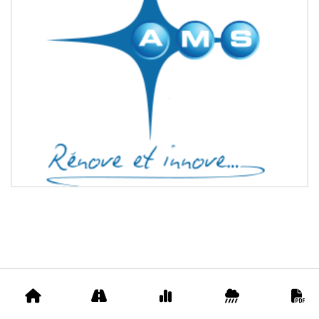
Accueil
Appels
Prix
Pluviométrie
D