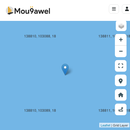
138810, 103088, 18
138811, 103088, 1
+
−
138810, 103089, 18
138811, 103089, 1
Leaflet
| Grid Layer