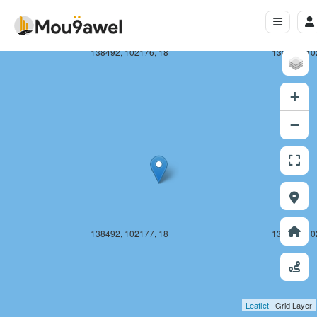
138492, 102176, 18
138493, 10
+
−
138492, 102177, 18
138493, 10
Leaflet
| Grid Layer