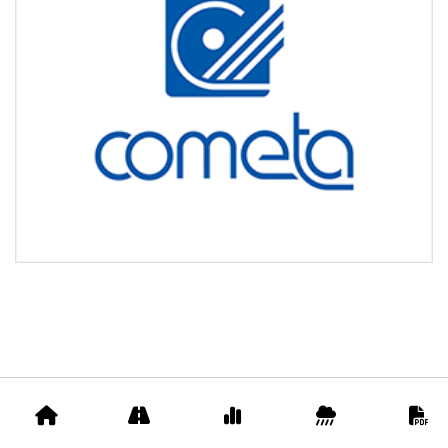
Accueil
Appels
Prix
Pluviométrie
D