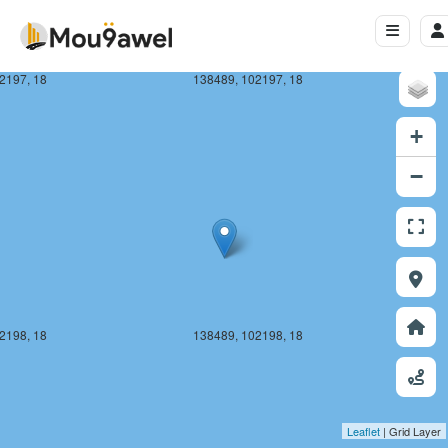
2197, 18
138489, 102197, 18
+
−
2198, 18
138489, 102198, 18
Leaflet
| Grid Layer