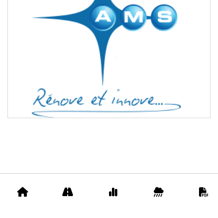
Accueil
Appels
Prix
Pluviométrie
D
d'offre
matériaux