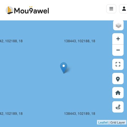
+
42, 102188, 18
138443, 102188, 18
−
42, 102189, 18
138443, 102189, 18
Leaflet
| Grid Layer