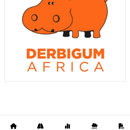
Accueil
Appels
Prix
Pluviométrie
D