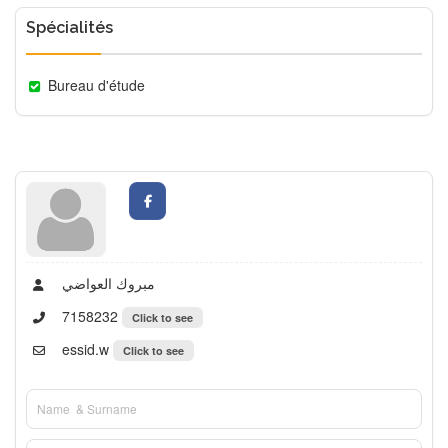
Spécialités
Bureau d'étude
مبروك العواضي
7158232
Click to see
essid.w
Click to see