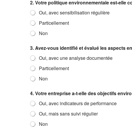
2. Votre politique environnementale est-elle
v
o
Oui, avec sensibilisation régulière
u
s
Particellement
Non
3. Avez-vous identifié et évalué les aspects e
Oui, avec une analyse documentée
Particellement
Non
4. Votre entreprise a-t-elle des objectifs en
Oui, avec indicateurs de performance
Oui, mais sans suivi régulier
Non