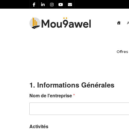
Acce
A
Formulaire d'évaluation ISO 1
Offres
Cette évaluation à pour but de recenser la conf
environnemental ISO 14001 : 2015
1. Informations Générales
Nom de l'entreprise
*
Activités