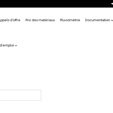
uil
ppels d’offre
Prix des matériaux
Pluviométrie
Documentation
4001
 d’emploi
ormité de votre entreprise aux normes de Management de l'Impac