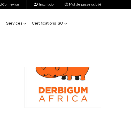
Connexion
Inscription
Mot de passe oublié
Services
Certifications ISO
Sponsorisé
t