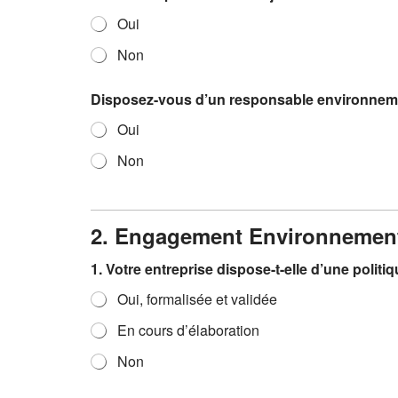
Oui
Non
Disposez-vous d’un responsable environnem
Oui
Non
t
o
u
2. Engagement Environnemen
s
D
1. Votre entreprise dispose-t-elle d’une pol
i
s
Oui, formalisée et validée
p
o
En cours d’élaboration
s
e
Non
z
-