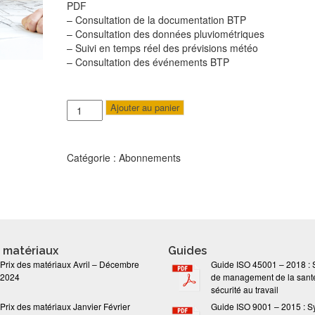
PDF
– Consultation de la documentation BTP
– Consultation des données pluviométriques
– Suivi en temps réel des prévisions météo
– Consultation des événements BTP
quantité
Ajouter au panier
de
Abonnement
Professionnel
Catégorie :
Abonnements
s matériaux
Guides
Prix des matériaux Avril – Décembre
Guide ISO 45001 – 2018 :
2024
de management de la santé
sécurité au travail
Prix des matériaux Janvier Février
Guide ISO 9001 – 2015 : S