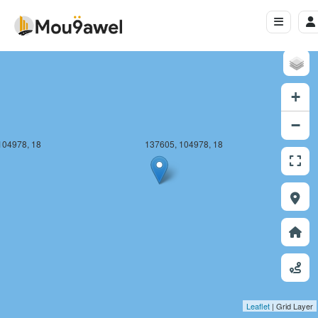
+
−
104978, 18
137605, 104978, 18
Leaflet
| Grid Layer