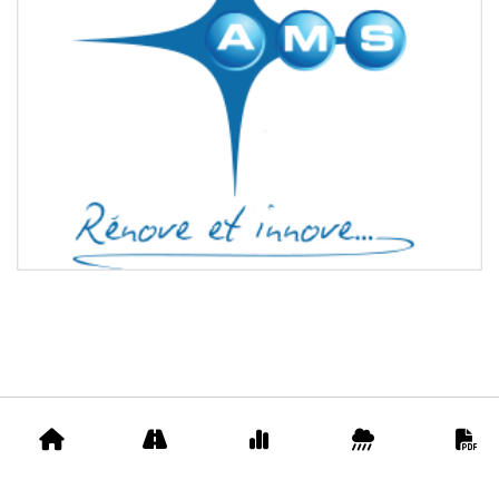
Accueil
Appels
Prix
Pluviométrie
D
d'offre
matériaux