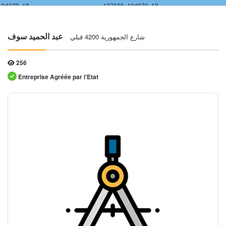
104979, 18
137605, 104979, 18
شارع الجمهورية 4200 قبلي
عبد الحميد سوف
256
Entreprise Agréée par l’Etat