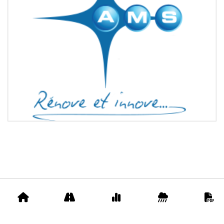
Accueil
Appels
Prix
Pluviométrie
D
d'offre
matériaux