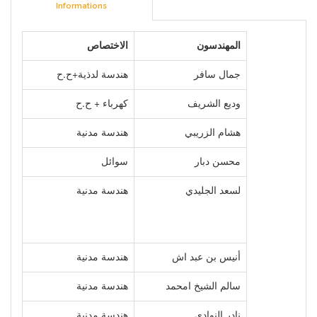
Informations
المهندسون
الاختصاص
جمال سافر
هندسة لدذية+ح.ح
وديع الشریف
كهرباء + ح.ح
هشام الزريبي
هندسة مدنية
محسن دبار
سوائل
لسعد الجليدي
هندسة مدنية
أنيس بن عبد اش
هندسة مدنية
سالم الشيخ امحمد
هندسة مدنية
نادر النوادي
هندسة مدنية