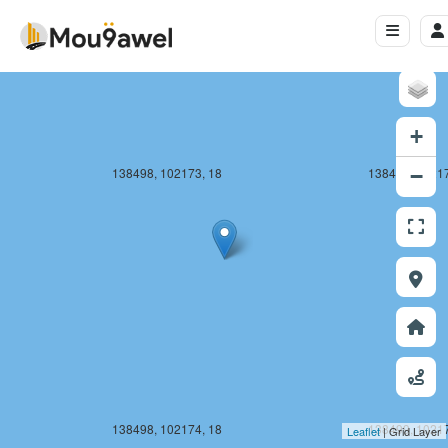
+
138498, 102173, 18
138499, 10217
−
138498, 102174, 18
138499, 10217
Leaflet
| Grid Layer