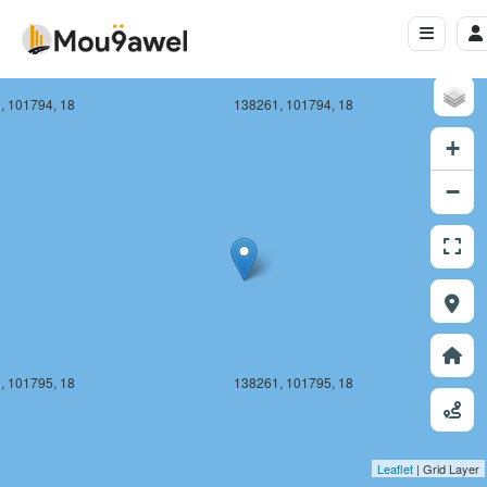
, 101794, 18
138261, 101794, 18
+
−
, 101795, 18
138261, 101795, 18
Leaflet
| Grid Layer